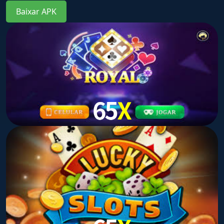
Baixar APK