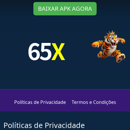
BAIXAR APK AGORA
Políticas de Privacidade
Termos e Condições
Políticas de Privacidade