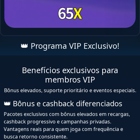
👑 Programa VIP Exclusivo!
Benefícios exclusivos para
membros VIP
Bônus elevados, suporte prioritário e eventos especiais.
👑 Bônus e cashback diferenciados
Pacotes exclusivos com bônus elevados em recargas,
cashback progressivo e campanhas privadas.
Vantagens reais para quem joga com frequência e
busca retorno consistente.