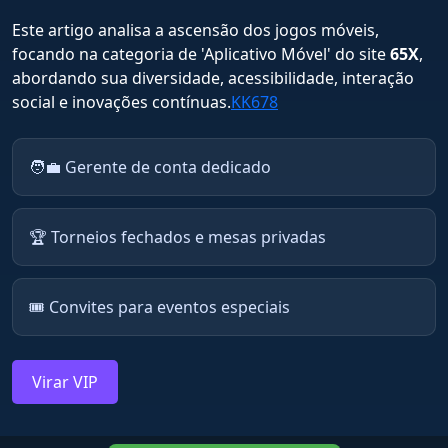
Este artigo analisa a ascensão dos jogos móveis,
focando na categoria de 'Aplicativo Móvel' do site
65X
,
abordando sua diversidade, acessibilidade, interação
social e inovações contínuas.
KK678
🧑‍💼 Gerente de conta dedicado
🏆 Torneios fechados e mesas privadas
🎟️ Convites para eventos especiais
Virar VIP