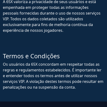
A 65X valoriza a privacidade de seus usuários e está
empenhada em proteger todas as informações
pessoais fornecidas durante o uso de nossos serviços
VIP. Todos os dados coletados são utilizados
exclusivamente para fins de melhoria contínua da
experiência de nossos jogadores.
Termos e Condições
Os usuários da 65X concordam em respeitar todas as
regras e regulamentos estabelecidos. É importante ler
e entender todos os termos antes de utilizar nossos
serviços VIP. A violação destes termos pode resultar em
penalizações ou na suspensão da conta.