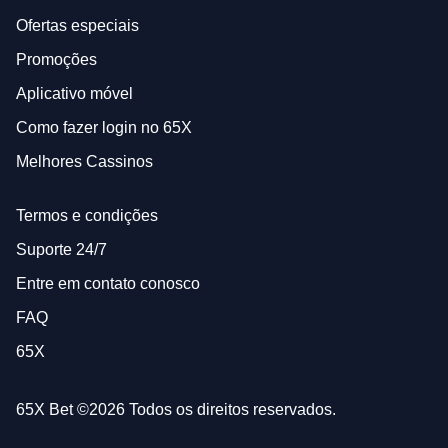
Ofertas especiais
Promoções
Aplicativo móvel
Como fazer login no 65X
Melhores Cassinos
Termos e condições
Suporte 24/7
Entre em contato conosco
FAQ
65X
65X Bet ©2026 Todos os direitos reservados.