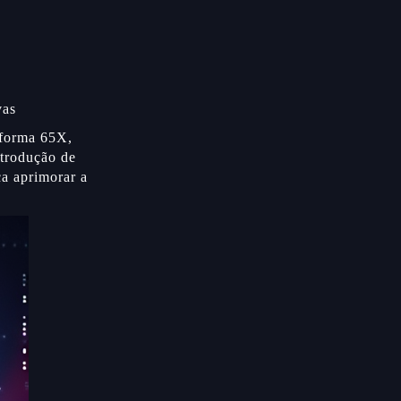
vas
aforma 65X,
ntrodução de
a aprimorar a