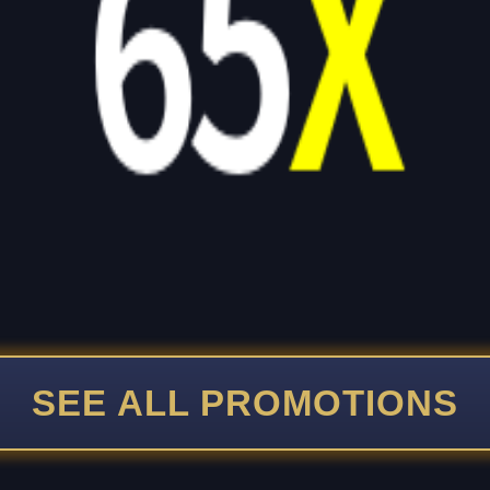
SEE ALL PROMOTIONS