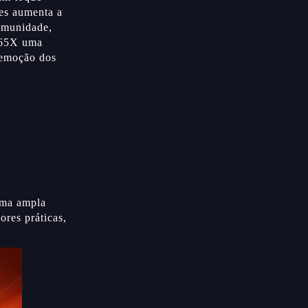
res aumenta a
omunidade,
o 65X uma
 emoção dos
uma ampla
ores práticas,