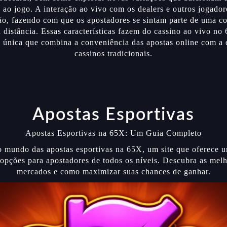
ao jogo. A interação ao vivo com os dealers e outros jogado
ção, fazendo com que os apostadores se sintam parte de uma c
distância. Essas características fazem do cassino ao vivo n
a única que combina a conveniência das apostas online com a
cassinos tradicionais.
Apostas Esportivas
Apostas Esportivas na 65X: Um Guia Completo
o mundo das apostas esportivas na 65X, um site que oferece 
opções para apostadores de todos os níveis. Descubra as melh
mercados e como maximizar suas chances de ganhar.