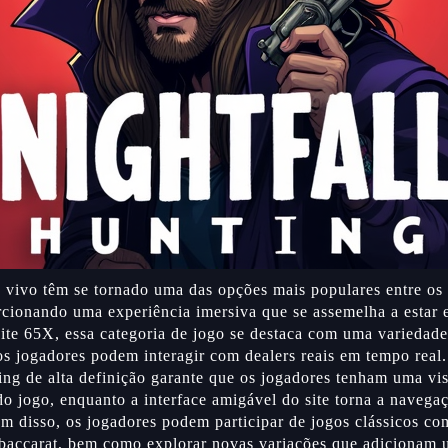
 vivo têm se tornado uma das opções mais populares entre os
rcionando uma experiência imersiva que se assemelha a estar
site 65X, essa categoria de jogo se destaca com uma variedad
os jogadores podem interagir com dealers reais em tempo real.
ing de alta definição garante que os jogadores tenham uma vis
o jogo, enquanto a interface amigável do site torna a navega
lém disso, os jogadores podem participar de jogos clássicos co
 baccarat, bem como explorar novas variações que adicionam