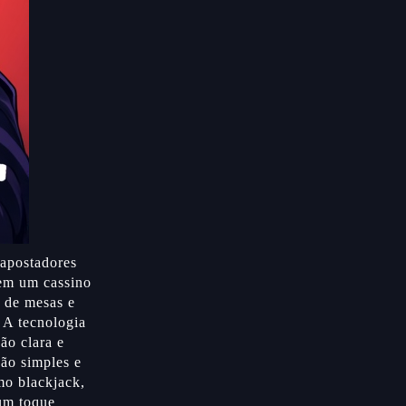
 apostadores
 em um cassino
e de mesas e
 A tecnologia
ão clara e
ção simples e
mo blackjack,
 um toque