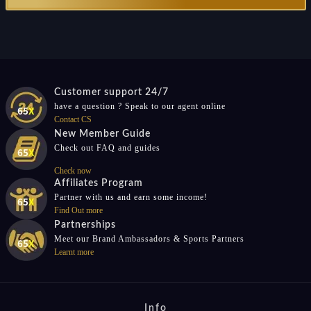
Customer support 24/7
have a question ? Speak to our agent online
Contact CS
New Member Guide
Check out FAQ and guides
Check now
Affiliates Program
Partner with us and earn some income!
Find Out more
Partnerships
Meet our Brand Ambassadors & Sports Partners
Learnt more
Info