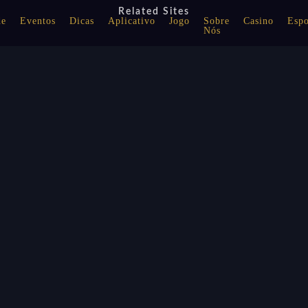
Related Sites
de
Eventos
Dicas
Aplicativo
Jogo
Sobre
Casino
Espo
Nós