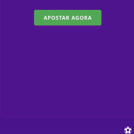
APOSTAR AGORA
⚽ 