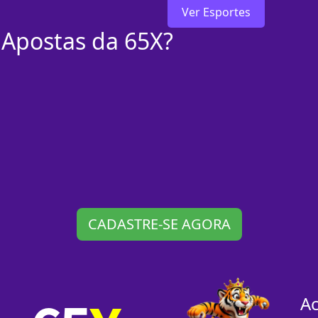
Ver Esportes
 Apostas da 65X?
CADASTRE-SE AGORA
A