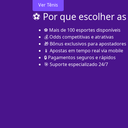
Ver Tênis
⚽ Por que escolher as
⚽ Mais de 100 esportes disponíveis
💰 Odds competitivas e atrativas
🎁 Bônus exclusivos para apostadores
📱 Apostas em tempo real via mobile
🔒 Pagamentos seguros e rápidos
🎯 Suporte especializado 24/7