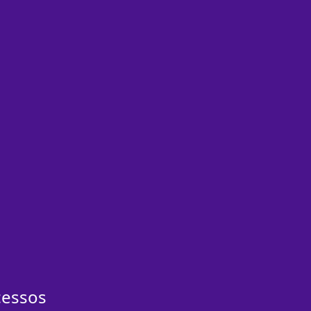
cessos