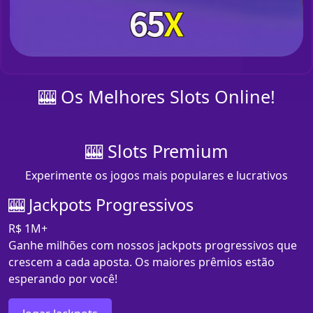
🎰 Os Melhores Slots Online!
🎰 Slots Premium
Experimente os jogos mais populares e lucrativos
🎰 Jackpots Progressivos
R$ 1M+
Ganhe milhões com nossos jackpots progressivos que
crescem a cada aposta. Os maiores prêmios estão
esperando por você!