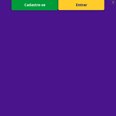
X
Cadastre-se
Entrar