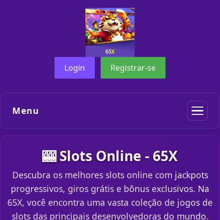
Login
Registrar-se
Menu
🎰 Slots Online - 65X
Descubra os melhores slots online com jackpots
progressivos, giros grátis e bônus exclusivos. Na
65X, você encontra uma vasta coleção de jogos de
slots das principais desenvolvedoras do mundo.