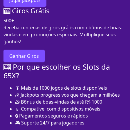
Jogar Jackpots
🎰 Giros Grátis
500+
Receba centenas de giros grátis como bônus de boas-
vindas e em promoções especiais. Multiplique seus
ganhos!
Ganhar Giros
🎰 Por que escolher os Slots da
65X?
🎯 Mais de 1000 jogos de slots disponíveis
💰 Jackpots progressivos que chegam a milhões
🎁 Bônus de boas-vindas de até R$ 1000
📱 Compatível com dispositivos móveis
🔒 Pagamentos seguros e rápidos
🎮 Suporte 24/7 para jogadores