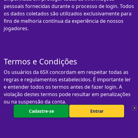
pessoais fornecidas durante o processo de login. Todos
os dados coletados são utilizados exclusivamente para
fins de melhoria contínua da experiência de nossos
jogadores.
Termos e Condições
Os usuários da 65X concordam em respeitar todas as
regras e regulamentos estabelecidos. É importante ler
e entender todos os termos antes de fazer login. A
violação destes termos pode resultar em penalizações
ou na suspensão da conta.
X
Cadastre-se
Entrar